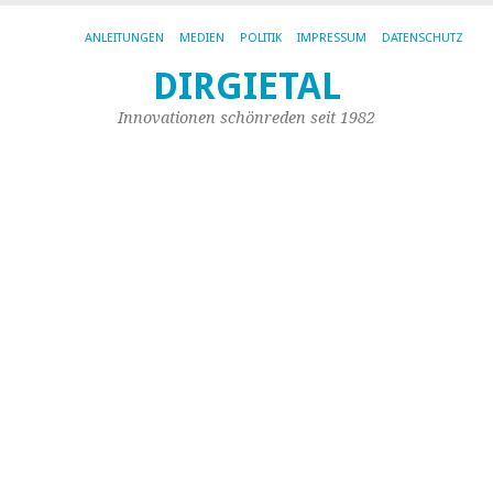
ANLEITUNGEN
MEDIEN
POLITIK
IMPRESSUM
DATENSCHUTZ
DIRGIETAL
SC
AR
Innovationen schönreden seit 1982
.M
Sp
.p
u
.
fü
To
1.
(W
Li
Fr
de