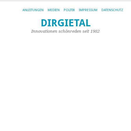
ANLEITUNGEN
MEDIEN
POLITIK
IMPRESSUM
DATENSCHUTZ
DIRGIETAL
AR
DE
Innovationen schönreden seit 1982
KA
ME
D
Jo
ve
In
B
(
M
Mi
Mu
au
de