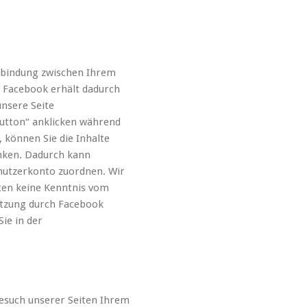
erbindung zwischen Ihrem
 Facebook erhält dadurch
unsere Seite
utton“ anklicken während
 können Sie die Inhalte
inken. Dadurch kann
nutzerkonto zuordnen. Wir
iten keine Kenntnis vom
utzung durch Facebook
ie in der
esuch unserer Seiten Ihrem