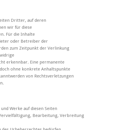
iten Dritter, auf deren
en wir für diese
. Für die Inhalte
bieter oder Betreiber der
urden zum Zeitpunkt der Verlinkung
widrige
icht erkennbar. Eine permanente
 jedoch ohne konkrete Anhaltspunkte
ekanntwerden von Rechtsverletzungen
n.
e und Werke auf diesen Seiten
ervielfältigung, Bearbeitung, Verbreitung
n des Urheberrechtes bedürfen