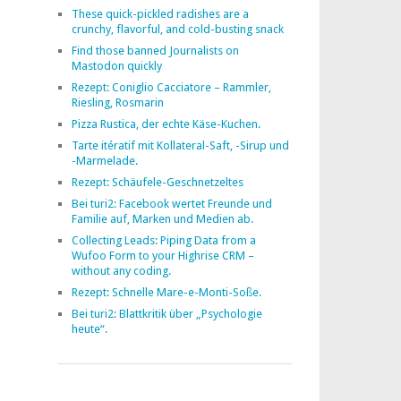
These quick-pickled radishes are a
crunchy, flavorful, and cold-busting snack
Find those banned Journalists on
Mastodon quickly
Rezept: Coniglio Cacciatore – Rammler,
Riesling, Rosmarin
Pizza Rustica, der echte Käse-Kuchen.
Tarte itératif mit Kollateral-Saft, -Sirup und
-Marmelade.
Rezept: Schäufele-Geschnetzeltes
Bei turi2: Facebook wertet Freunde und
Familie auf, Marken und Medien ab.
Collecting Leads: Piping Data from a
Wufoo Form to your Highrise CRM –
without any coding.
Rezept: Schnelle Mare-e-Monti-Soße.
Bei turi2: Blattkritik über „Psychologie
heute“.