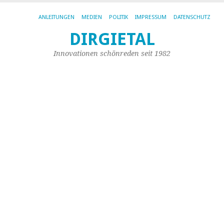
ANLEITUNGEN
MEDIEN
POLITIK
IMPRESSUM
DATENSCHUTZ
Be
DIRGIETAL
tu
Innovationen schönreden seit 1982
Bl
ü
„
he
18.
Apr
20
vo
Dir
Sta
|
Kei
Ko
„P
he