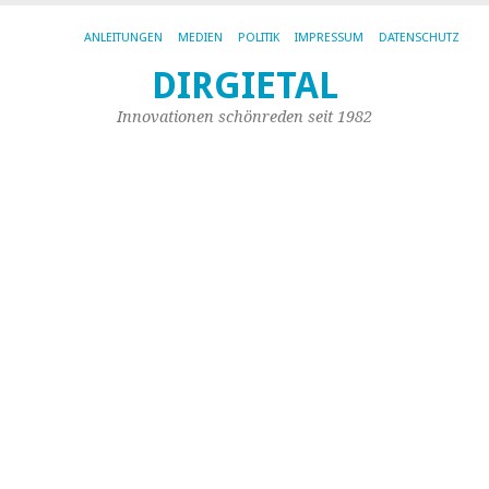
ANLEITUNGEN
MEDIEN
POLITIK
IMPRESSUM
DATENSCHUTZ
DIRGIETAL
SC
AR
Innovationen schönreden seit 1982
L1
Sp
.p
u
.
fü
To
1.
(W
Li
Fr
de