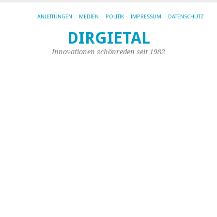
ANLEITUNGEN
MEDIEN
POLITIK
IMPRESSUM
DATENSCHUTZ
W
DIRGIETAL
h
Innovationen schönreden seit 1982
d
Wi
Ei
z
I
U
g
28.
Aug
20
vo
Dir
Sta
|
Kei