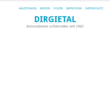
ANLEITUNGEN
MEDIEN
POLITIK
IMPRESSUM
DATENSCHUTZ
DIRGIETAL
AR
DE
Innovationen schönreden seit 1982
KA
PO
Br
u
Sp
„J
Ja
2
Mi
zu
ve
„D
Re