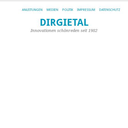
ANLEITUNGEN
MEDIEN
POLITIK
IMPRESSUM
DATENSCHUTZ
DIRGIETAL
AR
DE
Innovationen schönreden seit 1982
KA
DI
Br
u
Sp
„J
Ja
2
Mi
zu
ve
„D
Re