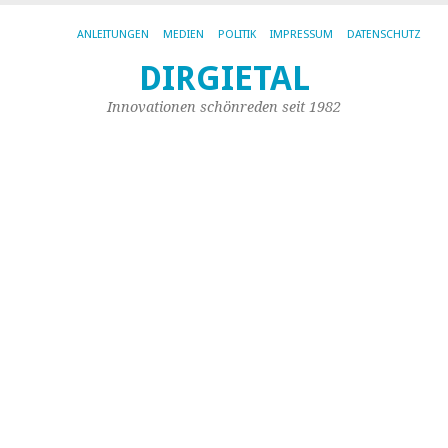
ANLEITUNGEN
MEDIEN
POLITIK
IMPRESSUM
DATENSCHUTZ
DIRGIETAL
SC
AR
Innovationen schönreden seit 1982
TU
M
a
de
w
cr
to
m
yo
w
p
th
ex