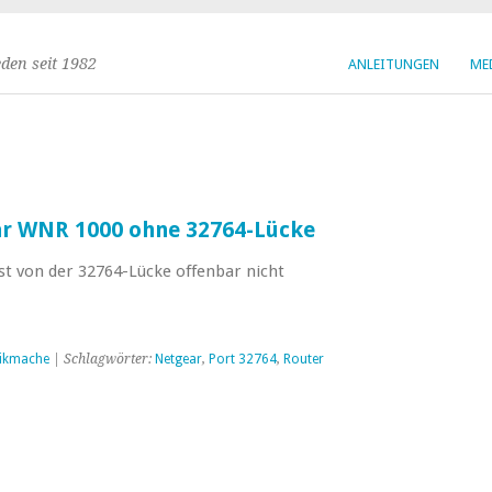
den seit 1982
ANLEITUNGEN
ME
ar WNR 1000 ohne 32764-Lücke
t von der 32764-Lücke offenbar nicht
ikmache
| Schlagwörter:
Netgear
,
Port 32764
,
Router