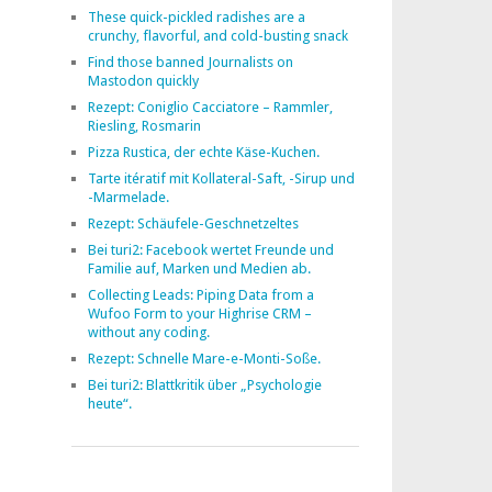
These quick-pickled radishes are a
crunchy, flavorful, and cold-busting snack
Find those banned Journalists on
Mastodon quickly
Rezept: Coniglio Cacciatore – Rammler,
Riesling, Rosmarin
Pizza Rustica, der echte Käse-Kuchen.
Tarte itératif mit Kollateral-Saft, -Sirup und
-Marmelade.
Rezept: Schäufele-Geschnetzeltes
Bei turi2: Facebook wertet Freunde und
Familie auf, Marken und Medien ab.
Collecting Leads: Piping Data from a
Wufoo Form to your Highrise CRM –
without any coding.
Rezept: Schnelle Mare-e-Monti-Soße.
Bei turi2: Blattkritik über „Psychologie
heute“.