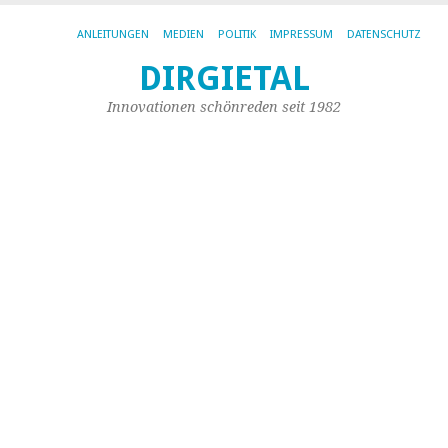
ANLEITUNGEN
MEDIEN
POLITIK
IMPRESSUM
DATENSCHUTZ
DIRGIETAL
SC
AR
Innovationen schönreden seit 1982
AN
De
au
d
Id
X
i
B
s
u
di
on
D