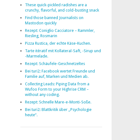
These quick-pickled radishes are a
crunchy, flavorful, and cold-busting snack
Find those banned Journalists on
Mastodon quickly
Rezept: Coniglio Cacciatore – Rammler,
Riesling, Rosmarin
Pizza Rustica, der echte Käse-Kuchen.
Tarte itératif mit Kollateral-Saft, -Sirup und
-Marmelade.
Rezept: Schäufele-Geschnetzeltes
Bei turi2: Facebook wertet Freunde und
Familie auf, Marken und Medien ab.
Collecting Leads: Piping Data from a
Wufoo Form to your Highrise CRM –
without any coding.
Rezept: Schnelle Mare-e-Monti-Soße.
Bei turi2: Blattkritik über „Psychologie
heute“.