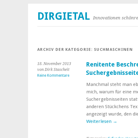
DIRGIETAL
Innovationen schönre
ARCHIV DER KATEGORIE:
SUCHMASCHINEN
Renitente Beschr
18. November 2013
von Dirk Stascheit
Suchergebnisseit
Keine Kommentare
Manchmal steht man ebe
mich, warum für eine m
Suchergebnisseiten stat
anderen Stückchens Text
angezeigt wurde, den di
Weiterlesen
→