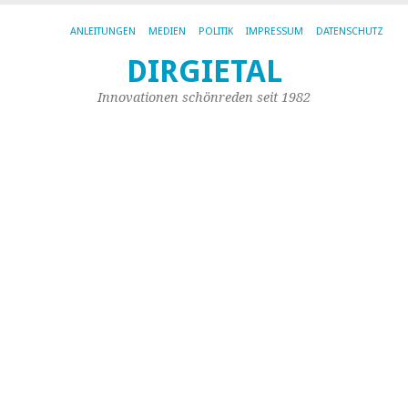
ANLEITUNGEN
MEDIEN
POLITIK
IMPRESSUM
DATENSCHUTZ
DIRGIETAL
AR
DE
Innovationen schönreden seit 1982
KA
RE
Re
Co
Ca
–
R
Ri
R
Re
für
Ka
ge